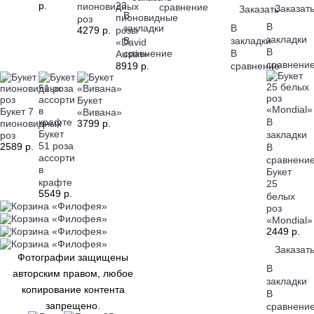
р.
23
сравнение
пионовидных
Заказат
Заказать
В
пионовидные
роз
В
В
закладки
4279 р.
розы
закладки
закладки
В
«David
В
В
сравнение
Austin»
сравнени
сравнение
8919 р.
Букет
Букет 7
«Вивана»
В
пионовидных
3799 р.
Букет
закладки
роз
51 роза
2589 р.
В
ассорти
сравнени
в
Букет
крафте
25
5549 р.
белых
роз
«Mondial»
2449 р.
Заказат
Фотографии защищены
В
авторским правом, любое
закладки
копирование контента
В
запрещено.
сравнени