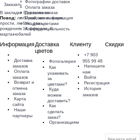
Фотографии доставок
Заказать
Оплата заказа
В закладки
В сравнение
Доставка заказа
,
,
,
Повод:
любимой
жене
маме
Правовая информация
,
,
прости
люблю
день
Уход за цветами
,
,
рождения
14 февраля
8
Конфиденциальность
,
марта
юбилей
+
Информация
Доставка
Клиенту
Скидки
цветов
Будьте всегда с
+7 903
нами! На вашу
Доставка
955 99 48
Фотогалерея
почту
Напишите
заказов
Как
отправляются
Оплата
нам
ухаживать
скидки,
Войти
заказов
за
розыгрыши
Возврат и
Регистрация
цветами?
призов и акции.
отмена
История
Куда
Самые выгодные
заказа
заказов
можем
предложения в
Карта
доставить?
первую очередь
сайта
Как
только для
Наши
сделать
наших
партнеры
заказ?
подписчиков.
Организациям
Присоединяйтес
;)