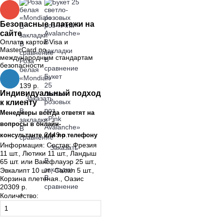
Безопасные платежи на
В
сайте
закладки
Оплата картой Visa и
В
В
MasterCard по
закладки
сравнение
международным стандартам
В
Роза
безопасности
сравнение
белая
Букет
«Mondial»
25
139 р.
Индивидуальный подход
светло-
Заказать
к клиенту
розовых
роз
В
Менеджеры всегда ответят на
«Pink
закладки
вопросы в онлайн-
Avalanche»
В
2449 р.
консультанте или по телефону
сравнение
Информация:
Состав: Фрезия
Заказать
11 шт., Лютики 11 шт., Ландыш
В
65 шт. или Ваксфлауэр 25 шт.,
закладки
Эвкалипт 10 шт., Салал 5 шт.,
В
Корзина плетеная., Оазис
сравнение
20309 р.
+
Количество:
Информация
Отзывы