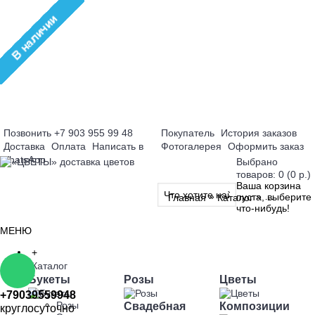
Позвонить +7 903 955 99 48
Покупатель
История заказов
Доставка
Оплата
Написать в
Фотогалерея
Оформить заказ
WhatsApp
Выбрано
товаров: 0 (0 р.)
Ваша корзина
»
»
пуста, выберите
Главная
Каталог
Композици
что-нибудь!
МЕНЮ
+
Каталог
СОВЕТУЕМ
Букеты
Розы
Цветы
+79039559948
Свадебная
Композиции
Розы
круглосуточно
КОРЗИНА «ФИЛОФЕЯ»