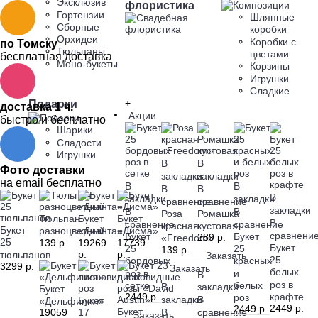
Эксклюзив
флористика
Гортензии
Шляпные
Сборные
коробки
Орхидеи
Коробки с
по Томску
Тюльпаны
цветами
бесплатная доставка
Моно-букеты
Корзины
Игрушки
Сладкие
Подарки
+
доставка 1 ч.
Акции
быстро и бесплатно
Шарики
Сладости
Игрушки
В
В
Фото доставки
закладки
закладки
на email бесплатно
В
В
В
В
В
закладки
закладки
сравнение
сравнение
закладки
В
В
Роза
Ромашка
Тюльпан
Букет
Букет
В
сравнение
сравнение
красная
кустовая
Букет
разноцветный
«Дианта»
«Дисма»
сравнени
Букет
Букет
289 р.
«Freedom»
25
139 р.
19269
17739
Букет
25
25
139 р.
р.
р.
тюльпанов
Заказать
25
бордовых
красных
3299 р.
Заказать
белых
роз в
и
В
роз в
сетке
белых
В
закладки
Букет
2449 р.
крафте
роз
закладки
В
Букет
«Дельфиния»
2449 р.
2449 р.
Букет
В
сравнение
19059
17
Заказать