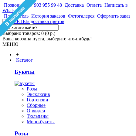
Позвонить +7 903 955 99 48
Доставка
Оплата
Написать в
WhatsApp
Покупатель
История заказов
Фотогалерея
Оформить заказ
Выбрано товаров: 0 (0 р.)
Ваша корзина пуста, выберите что-нибудь!
МЕНЮ
+
Каталог
Букеты
Розы
Эксклюзив
Гортензии
Сборные
Орхидеи
Тюльпаны
Моно-букеты
Розы