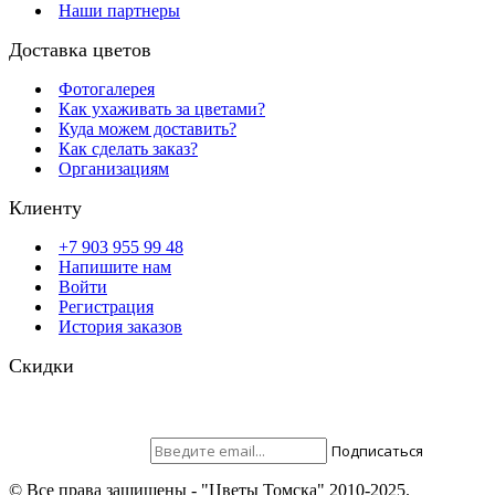
Наши партнеры
Доставка цветов
Фотогалерея
Как ухаживать за цветами?
Куда можем доставить?
Как сделать заказ?
Организациям
Клиенту
+7 903 955 99 48
Напишите нам
Войти
Регистрация
История заказов
Скидки
Будьте всегда с нами! На вашу почту отправляются скидки,
розыгрыши призов и акции. Самые выгодные предложения в
первую очередь только для наших подписчиков.
Присоединяйтесь ;)
Подписаться
© Все права защищены - "Цветы Томска" 2010-2025.