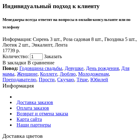
Индивидуальный подход к клиенту
Менеджеры всегда ответят на вопросы в онлайн-консультанте или по
телефону
Информация:
Сирень 3 шт., Роза садовая 8 шт., Гвоздика 5 шт.,
Лютик 2 шт., Эвкалипт, Лента
17739 р.
Количество:
Заказать
В закладки
В сравнение
Повод:
Годовщина свадьбы
,
Девушке
,
День рождения
,
Для
мамы
,
Женщине
,
Коллеге
,
Люблю
,
Молодоженам
,
Преподавателю
,
Прости
,
Скучаю
,
Тёще
,
Юбилей
Информация
Доставка заказов
Оплата заказов
Возврат и отмена заказа
Карта сайта
Наши партнеры
Доставка цветов