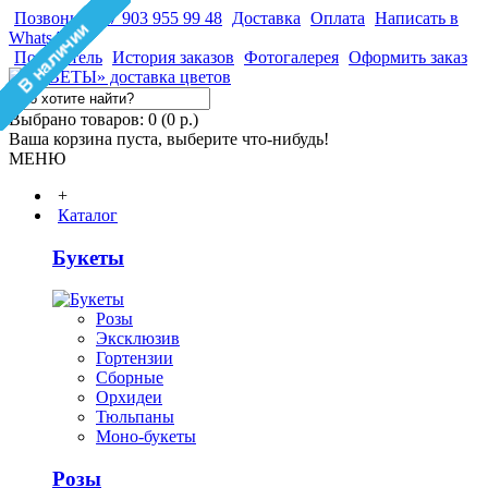
Позвонить +7 903 955 99 48
Доставка
Оплата
Написать в
WhatsApp
Покупатель
История заказов
Фотогалерея
Оформить заказ
Выбрано товаров: 0 (0 р.)
Ваша корзина пуста, выберите что-нибудь!
МЕНЮ
+
Каталог
Букеты
Розы
Эксклюзив
Гортензии
Сборные
Орхидеи
Тюльпаны
Моно-букеты
Розы