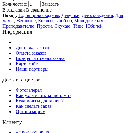
Количество:
Заказать
В закладки
В сравнение
Повод:
Годовщина свадьбы
,
Девушке
,
День рождения
,
Для
мамы
,
Женщине
,
Коллеге
,
Люблю
,
Молодоженам
,
Преподавателю
,
Прости
,
Скучаю
,
Тёще
,
Юбилей
Информация
Доставка заказов
Оплата заказов
Возврат и отмена заказа
Карта сайта
Наши партнеры
Доставка цветов
Фотогалерея
Как ухаживать за цветами?
Куда можем доставить?
Как сделать заказ?
Организациям
Клиенту
+7 903 955 99 48