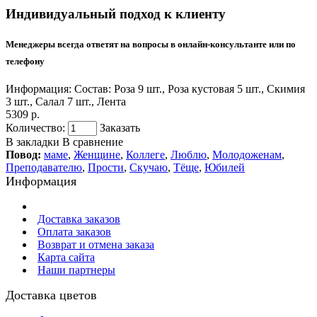
Индивидуальный подход к клиенту
Менеджеры всегда ответят на вопросы в онлайн-консультанте или по
телефону
Информация:
Состав: Роза 9 шт., Роза кустовая 5 шт., Скимия
3 шт., Салал 7 шт., Лента
5309 р.
Количество:
Заказать
В закладки
В сравнение
Повод:
маме
,
Женщине
,
Коллеге
,
Люблю
,
Молодоженам
,
Преподавателю
,
Прости
,
Скучаю
,
Тёще
,
Юбилей
Информация
Доставка заказов
Оплата заказов
Возврат и отмена заказа
Карта сайта
Наши партнеры
Доставка цветов