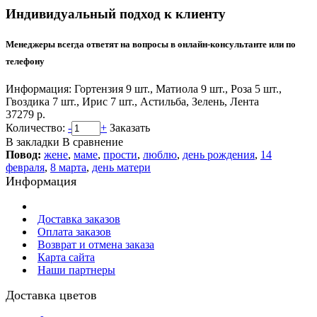
Индивидуальный подход к клиенту
Менеджеры всегда ответят на вопросы в онлайн-консультанте или по
телефону
Информация:
Гортензия 9 шт., Матиола 9 шт., Роза 5 шт.,
Гвоздика 7 шт., Ирис 7 шт., Астильба, Зелень, Лента
37279 р.
Количество:
-
+
Заказать
В закладки
В сравнение
Повод:
жене
,
маме
,
прости
,
люблю
,
день рождения
,
14
февраля
,
8 марта
,
день матери
Информация
Доставка заказов
Оплата заказов
Возврат и отмена заказа
Карта сайта
Наши партнеры
Доставка цветов