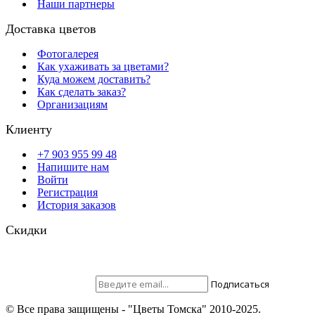
Наши партнеры
Доставка цветов
Фотогалерея
Как ухаживать за цветами?
Куда можем доставить?
Как сделать заказ?
Организациям
Клиенту
+7 903 955 99 48
Напишите нам
Войти
Регистрация
История заказов
Скидки
Будьте всегда с нами! На вашу почту отправляются скидки,
розыгрыши призов и акции. Самые выгодные предложения в
первую очередь только для наших подписчиков.
Присоединяйтесь ;)
Подписаться
© Все права защищены - "Цветы Томска" 2010-2025.