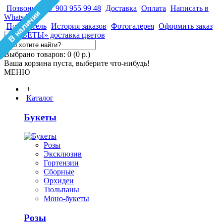
Позвонить +7 903 955 99 48
Доставка
Оплата
Написать в
WhatsApp
Покупатель
История заказов
Фотогалерея
Оформить заказ
Выбрано товаров: 0 (0 р.)
Ваша корзина пуста, выберите что-нибудь!
МЕНЮ
+
Каталог
Букеты
Розы
Эксклюзив
Гортензии
Сборные
Орхидеи
Тюльпаны
Моно-букеты
Розы