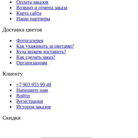
Оплата заказов
Возврат и отмена заказа
Карта сайта
Наши партнеры
Доставка цветов
Фотогалерея
Как ухаживать за цветами?
Куда можем доставить?
Как сделать заказ?
Организациям
Клиенту
+7 903 955 99 48
Напишите нам
Войти
Регистрация
История заказов
Скидки
Будьте всегда с нами! На вашу почту отправляются скидки,
розыгрыши призов и акции. Самые выгодные предложения в
первую очередь только для наших подписчиков.