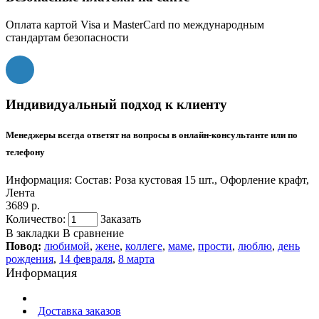
Оплата картой Visa и MasterCard по международным
стандартам безопасности
Индивидуальный подход к клиенту
Менеджеры всегда ответят на вопросы в онлайн-консультанте или по
телефону
Информация:
Состав: Роза кустовая 15 шт., Офорление крафт,
Лента
3689 р.
Количество:
Заказать
В закладки
В сравнение
Повод:
любимой
,
жене
,
коллеге
,
маме
,
прости
,
люблю
,
день
рождения
,
14 февраля
,
8 марта
Информация
Доставка заказов