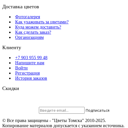
Доставка цветов
Фотогалерея
Как ухаживать за цветами?
Куда можем доставить?
Как сделать заказ?
Организациям
Клиенту
+7 903 955 99 48
Напишите нам
Войти
Регистрация
История заказов
Скидки
Будьте всегда с нами! На вашу почту отправляются скидки,
розыгрыши призов и акции. Самые выгодные предложения в
первую очередь только для наших подписчиков.
Присоединяйтесь ;)
Подписаться
© Все права защищены - "Цветы Томска" 2010-2025.
Копирование материалов допускается с указанием источника.