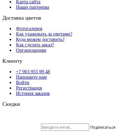
Карта сайта
Наши партнеры
Доставка цветов
Фотогалерея
Как ухаживать за цветами?
Куда можем доставить?
Как сделать заказ?
Организациям
Клиенту
+7 903 955 99 48
Напишите нам
Войти
Регистрация
История заказов
Скидки
Будьте всегда с нами! На вашу почту отправляются скидки,
розыгрыши призов и акции. Самые выгодные предложения в
первую очередь только для наших подписчиков.
Присоединяйтесь ;)
Подписаться