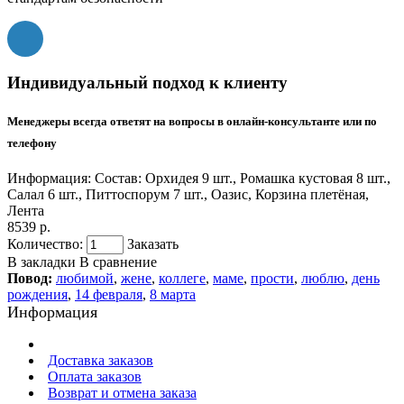
Индивидуальный подход к клиенту
Менеджеры всегда ответят на вопросы в онлайн-консультанте или по
телефону
Информация:
Состав: Орхидея 9 шт., Ромашка кустовая 8 шт.,
Салал 6 шт., Питтоспорум 7 шт., Оазис, Корзина плетёная,
Лента
8539 р.
Количество:
Заказать
В закладки
В сравнение
Повод:
любимой
,
жене
,
коллеге
,
маме
,
прости
,
люблю
,
день
рождения
,
14 февраля
,
8 марта
Информация
Доставка заказов
Оплата заказов
Возврат и отмена заказа