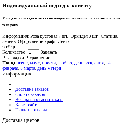
Индивидуальный подход к клиенту
Менеджеры всегда ответят на вопросы в онлайн-консультанте или по
телефону
Информация:
Роза кустовая 7 шт., Орхидея 3 шт., Статица,
Зелень, Оформление крафт, Лента
6639 р.
Количество:
Заказать
В закладки
В сравнение
Повод:
жене
,
маме
,
прости
,
люблю
,
день рождения
,
14
февраля
,
8 марта
,
день матери
Информация
Доставка заказов
Оплата заказов
Возврат и отмена заказа
Карта сайта
Наши партнеры
Доставка цветов