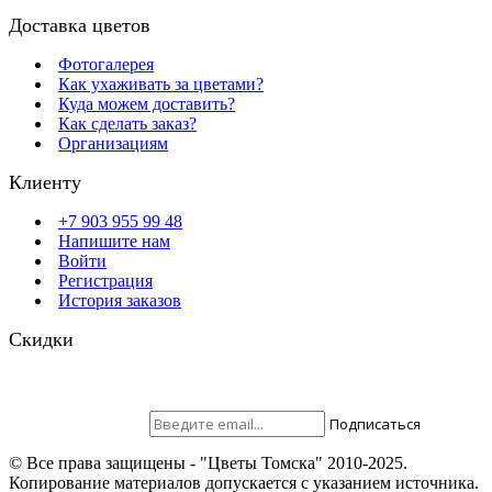
Доставка цветов
Фотогалерея
Как ухаживать за цветами?
Куда можем доставить?
Как сделать заказ?
Организациям
Клиенту
+7 903 955 99 48
Напишите нам
Войти
Регистрация
История заказов
Скидки
Будьте всегда с нами! На вашу почту отправляются скидки,
розыгрыши призов и акции. Самые выгодные предложения в
первую очередь только для наших подписчиков.
Присоединяйтесь ;)
Подписаться
© Все права защищены - "Цветы Томска" 2010-2025.
Копирование материалов допускается с указанием источника.