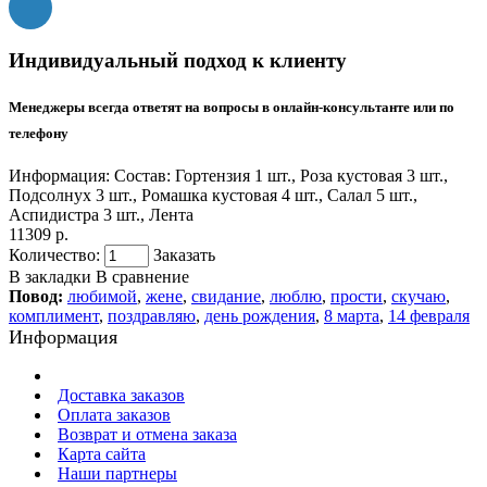
Индивидуальный подход к клиенту
Менеджеры всегда ответят на вопросы в онлайн-консультанте или по
телефону
Информация:
Состав: Гортензия 1 шт., Роза кустовая 3 шт.,
Подсолнух 3 шт., Ромашка кустовая 4 шт., Салал 5 шт.,
Аспидистра 3 шт., Лента
11309 р.
Количество:
Заказать
В закладки
В сравнение
Повод:
любимой
,
жене
,
свидание
,
люблю
,
прости
,
скучаю
,
комплимент
,
поздравляю
,
день рождения
,
8 марта
,
14 февраля
Информация
Доставка заказов
Оплата заказов
Возврат и отмена заказа
Карта сайта
Наши партнеры