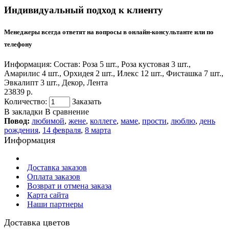
Индивидуальный подход к клиенту
Менеджеры всегда ответят на вопросы в онлайн-консультанте или по
телефону
Информация:
Состав: Роза 5 шт., Роза кустовая 3 шт.,
Амарилис 4 шт., Орхидея 2 шт., Илекс 12 шт., Фисташка 7 шт.,
Эвкалипт 3 шт., Декор, Лента
23839 р.
Количество:
Заказать
В закладки
В сравнение
Повод:
любимой
,
жене
,
коллеге
,
маме
,
прости
,
люблю
,
день
рождения
,
14 февраля
,
8 марта
Информация
Доставка заказов
Оплата заказов
Возврат и отмена заказа
Карта сайта
Наши партнеры
Доставка цветов