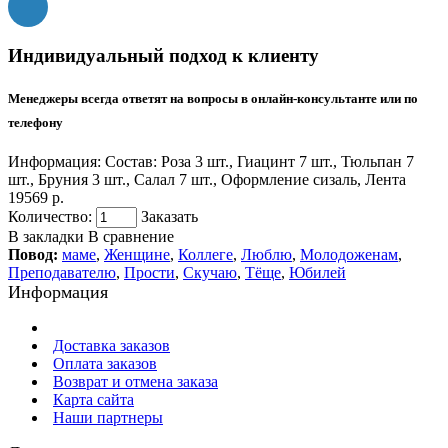
Индивидуальный подход к клиенту
Менеджеры всегда ответят на вопросы в онлайн-консультанте или по
телефону
Информация:
Состав: Роза 3 шт., Гиацинт 7 шт., Тюльпан 7
шт., Бруния 3 шт., Салал 7 шт., Оформление сизаль, Лента
19569 р.
Количество:
Заказать
В закладки
В сравнение
Повод:
маме
,
Женщине
,
Коллеге
,
Люблю
,
Молодоженам
,
Преподавателю
,
Прости
,
Скучаю
,
Тёще
,
Юбилей
Информация
Доставка заказов
Оплата заказов
Возврат и отмена заказа
Карта сайта
Наши партнеры