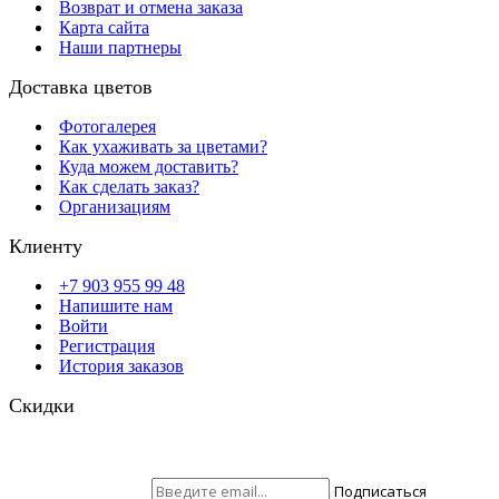
Возврат и отмена заказа
Карта сайта
Наши партнеры
Доставка цветов
Фотогалерея
Как ухаживать за цветами?
Куда можем доставить?
Как сделать заказ?
Организациям
Клиенту
+7 903 955 99 48
Напишите нам
Войти
Регистрация
История заказов
Скидки
Будьте всегда с нами! На вашу почту отправляются скидки,
розыгрыши призов и акции. Самые выгодные предложения в
первую очередь только для наших подписчиков.
Присоединяйтесь ;)
Подписаться