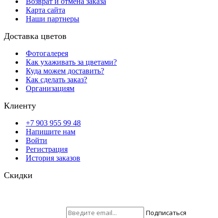
Возврат и отмена заказа
Карта сайта
Наши партнеры
Доставка цветов
Фотогалерея
Как ухаживать за цветами?
Куда можем доставить?
Как сделать заказ?
Организациям
Клиенту
+7 903 955 99 48
Напишите нам
Войти
Регистрация
История заказов
Скидки
Будьте всегда с нами! На вашу почту отправляются скидки,
розыгрыши призов и акции. Самые выгодные предложения в
первую очередь только для наших подписчиков.
Присоединяйтесь ;)
Подписаться