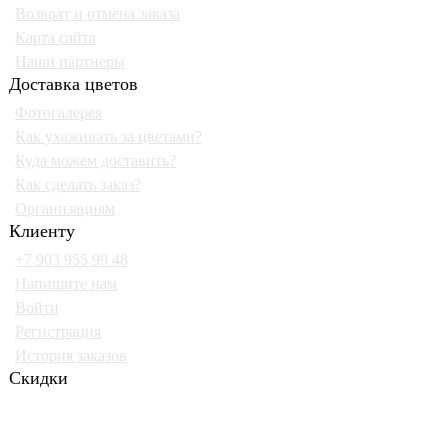
Возврат и отмена заказа
Карта сайта
Наши партнеры
Доставка цветов
Фотогалерея
Как ухаживать за цветами?
Куда можем доставить?
Как сделать заказ?
Организациям
Клиенту
+7 903 955 99 48
Напишите нам
Войти
Регистрация
История заказов
Скидки
Будьте всегда с нами! На вашу почту отправляются скидки,
розыгрыши призов и акции. Самые выгодные предложения в