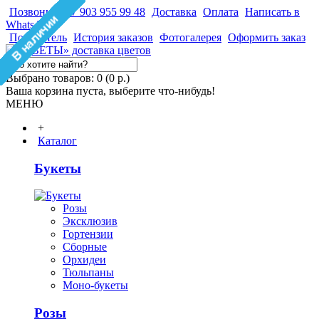
Позвонить +7 903 955 99 48
Доставка
Оплата
Написать в
WhatsApp
Покупатель
История заказов
Фотогалерея
Оформить заказ
Выбрано товаров: 0 (0 р.)
Ваша корзина пуста, выберите что-нибудь!
МЕНЮ
+
Каталог
Букеты
Розы
Эксклюзив
Гортензии
Сборные
Орхидеи
Тюльпаны
Моно-букеты
Розы